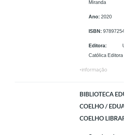
Miranda
Ano:
2020
ISBN:
97897254074
Editora:
Univers
Católica Editora
+informação
BIBLIOTECA EDUA
COELHO / EDUARD
COELHO LIBRARY