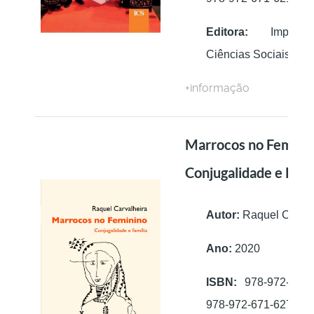
Editora:
Imprens
Ciências Sociais
+informação
Marrocos no Feminin
Conjugalidade e Famí
Autor:
Raquel Carval
Ano:
2020
ISBN:
978-972-671-
978-972-671-627-3