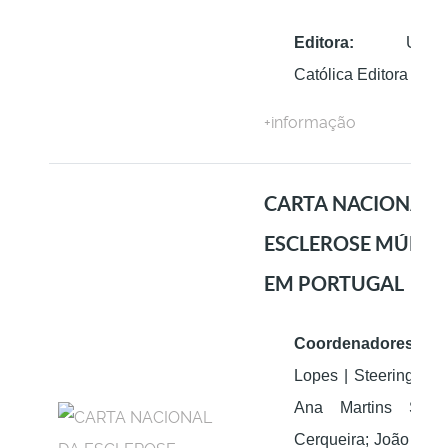
Editora:
Univers
Católica Editora
+informação
CARTA NACIONAL 
ESCLEROSE MÚLTI
EM PORTUGAL
Coordenadores:
He
Lopes | Steering Com
Ana Martins Silva
Cerqueira; João de S