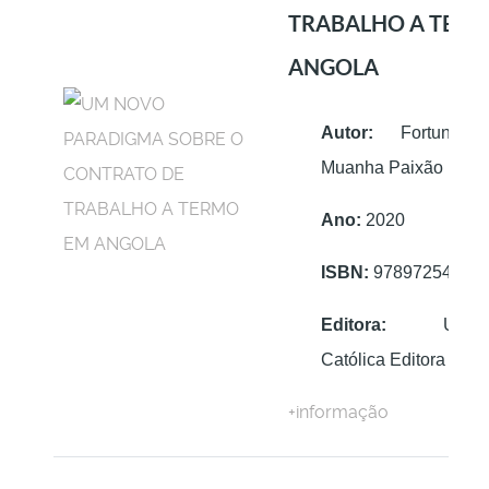
TRABALHO A TER
ANGOLA
Autor:
Fortunato 
Muanha Paixão
Ano:
2020
ISBN:
97897254073
Editora:
Univers
Católica Editora
+informação