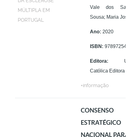
Vale dos Santos;
Sousa; Maria José S
Ano:
2020
ISBN:
97897254074
Editora:
Univers
Católica Editora
+informação
CONSENSO
ESTRATÉGICO
NACIONAL PARA A