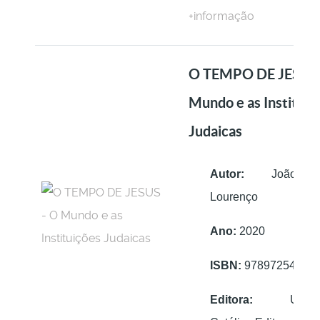
+informação
O TEMPO DE JESUS 
Mundo e as Instituiç
Judaicas
Autor:
João Du
Lourenço
Ano:
2020
ISBN:
97897254073
Editora:
Univers