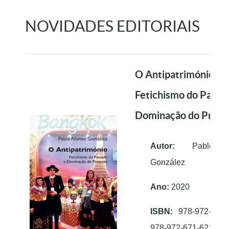
NOVIDADES EDITORIAIS
O Antipatrimónio.
Fetichismo do Passa
Dominação do Prese
Autor:
Pablo Al
González
Ano:
2020
ISBN:
978-972-671-
978-972-671-621-1