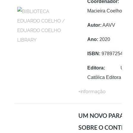
Coordenador:
Ant
Macieira Coelho
Autor:
AAVV
Ano:
2020
ISBN:
97897254074
Editora:
Univers
Católica Editora
+informação
UM NOVO PARADI
SOBRE O CONTRAT