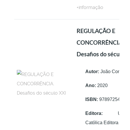
+informação
REGULAÇÃO E
CONCORRÊNCIA.
Desafios do século X
Autor:
João Confrari
Ano:
2020
ISBN:
97897254074
Editora:
Univers
Católica Editora