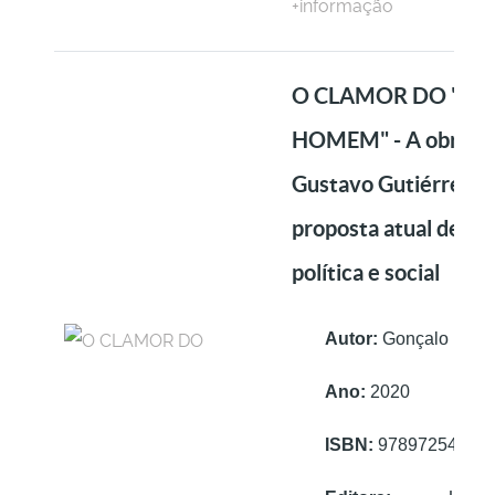
+informação
O CLAMOR DO "NÃ
HOMEM" - A obra d
Gustavo Gutiérrez 
proposta atual de éti
política e social
Autor:
Gonçalo Diniz
Ano:
2020
ISBN:
97897254073