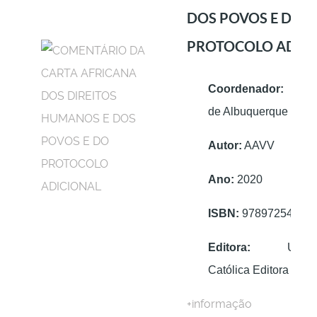
DOS POVOS E DO
PROTOCOLO ADIC
Coordenador:
Paulo
de Albuquerque
Autor:
AAVV
Ano:
2020
ISBN:
97897254074
Editora:
Univers
Católica Editora
+informação