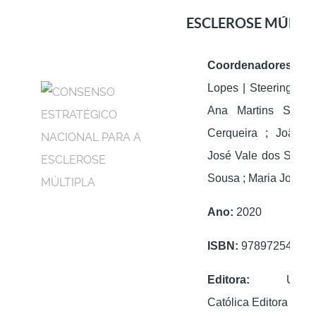
ESCLEROSE MÚLTI
Coordenadores:
He
Lopes | Steering Com
Ana Martins Silva
Cerqueira ; João 
José Vale dos Santos
Sousa ; Maria José S
Ano:
2020
ISBN:
97897254075
Editora:
Univers
Católica Editora