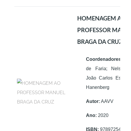
HOMENAGEM AO
PROFESSOR MANU
BRAGA DA CRUZ
Coordenadores:
Luí
de Faria; Nelson R
João Carlos Espada
Hanenberg
Autor:
AAVV
Ano:
2020
ISBN:
97897254066