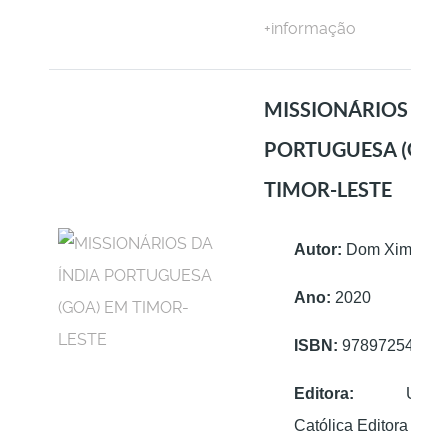
+informação
MISSIONÁRIOS DA 
PORTUGUESA (GOA
TIMOR-LESTE
Autor:
Dom Ximenes
Ano:
2020
ISBN:
97897254075
Editora:
Univers
Católica Editora