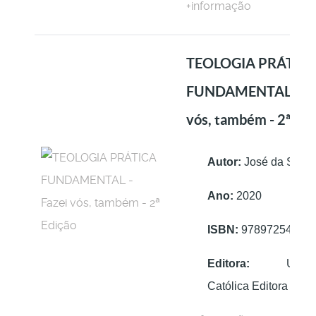
+informação
TEOLOGIA PRÁTIC
FUNDAMENTAL - Fa
vós, também - 2ª Edi
Autor:
José da Silva
Ano:
2020
ISBN:
97897254068
Editora:
Univers
Católica Editora