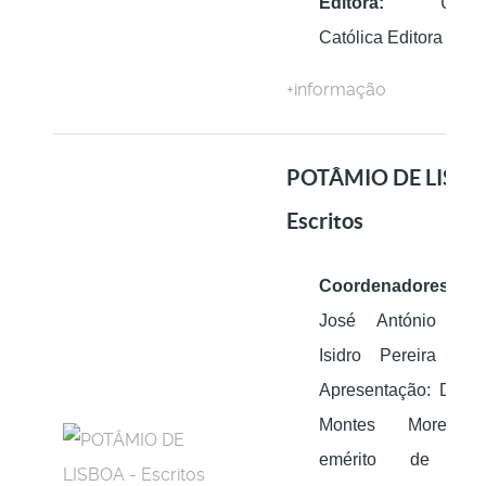
Editora:
Univers
Católica Editora
+informação
POTÂMIO DE LISBO
Escritos
Coordenadores:
Tra
José António Gonç
Isidro Pereira La
Apresentação: Dom 
Montes Moreira
emérito de Bra