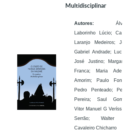
Multidisciplinar
Autores:
Álvaro
Laborinho Lúcio; Carlos
Laranjo Medeiros; José
Gabriel Andrade; Lucília-
José Justino; Margarida
Franca; Maria Adelina
Amorim; Paulo Fontes;
Pedro Penteado; Pedro
Pereira; Saul Gomes;
Vitor Manuel G Veríssimo
Serrão; Walter M
Cavaleiro Chicharro