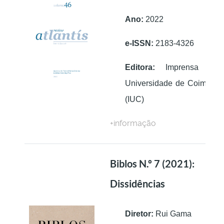
Ano:
2022
e-ISSN:
2183-4326
Editora:
Imprensa da
Universidade de Coimbra
(IUC)
+informação
Biblos N.º 7 (2021):
Dissidências
Diretor:
Rui Gama