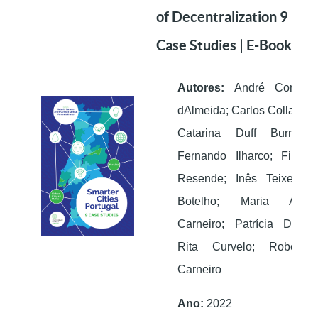
of Decentralization 9
Case Studies | E-Book
Autores:
André Corrêa
dAlmeida; Carlos Collaço;
Catarina Duff Burnay;
Fernando Ilharco; Filipe
Resende; Inês Teixeira-
Botelho; Maria Ana
Carneiro; Patrícia Dias;
Rita Curvelo; Roberto
Carneiro
Ano:
2022