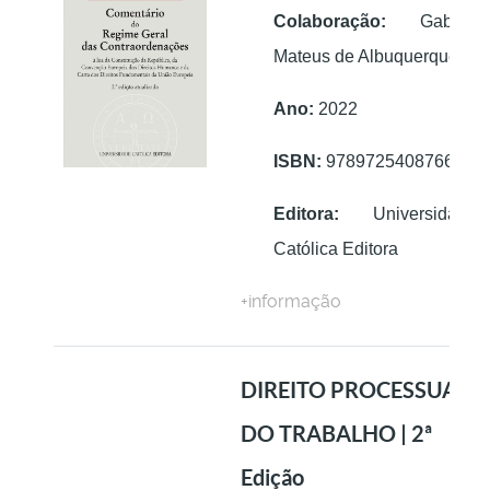
Colaboração:
Gabriel
Mateus de Albuquerque
Ano:
2022
ISBN:
9789725408766
Editora:
Universidade
Católica Editora
+informação
DIREITO PROCESSUAL
DO TRABALHO | 2ª
Edição