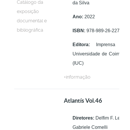
da Silva
Ano:
2022
ISBN:
978-989-26-2274-3
Editora:
Imprensa da
Universidade de Coimbra
(IUC)
+informação
Atlantís Vol.46
Diretores:
Delfim F. Leão;
Gabriele Cornelli