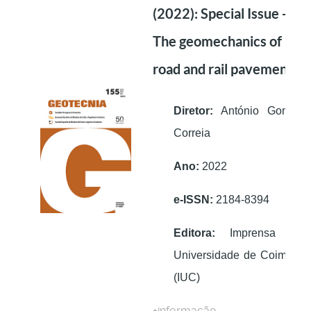
(2022): Special Issue -
The geomechanics of
road and rail pavements
Diretor:
António Gomes
Correia
Ano:
2022
e-ISSN:
2184-8394
Editora:
Imprensa da
Universidade de Coimbra
(IUC)
+informação