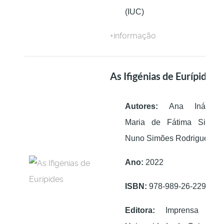
(IUC)
+informação
As Ifigénias de Eurípides
Autores:
Ana Inácio;
Maria de Fátima Silva;
Nuno Simões Rodrigues
Ano:
2022
ISBN:
978-989-26-2299-6
Editora:
Imprensa da