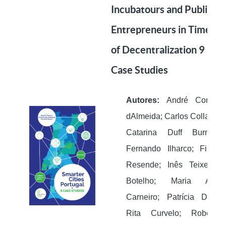
Incubatours and Public
Entrepreneurs in Times
of Decentralization 9
Case Studies
Autores:
André Corrêa
dAlmeida; Carlos Collaço;
Catarina Duff Burnay;
Fernando Ilharco; Filipe
Resende; Inês Teixeira-
Botelho; Maria Ana
Carneiro; Patrícia Dias;
Rita Curvelo; Roberto