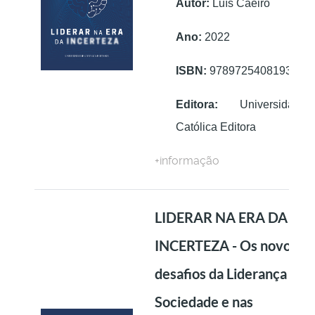
Autor:
Luís Caeiro
Ano:
2022
ISBN:
9789725408193
Editora:
Universidade
Católica Editora
+informação
LIDERAR NA ERA DA
INCERTEZA - Os novos
desafios da Liderança na
Sociedade e nas